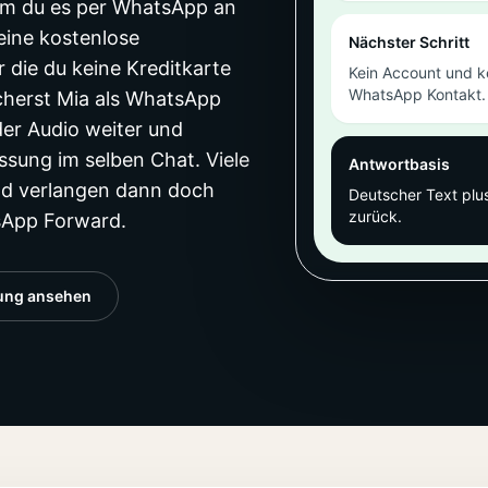
dem du es per WhatsApp an
eine kostenlose
Nächster Schritt
 die du keine Kreditkarte
Kein Account und ke
WhatsApp Kontakt.
cherst Mia als WhatsApp
der Audio weiter und
sung im selben Chat. Viele
Antwortbasis
nd verlangen dann doch
Deutscher Text plu
zurück.
tsApp Forward.
tung ansehen