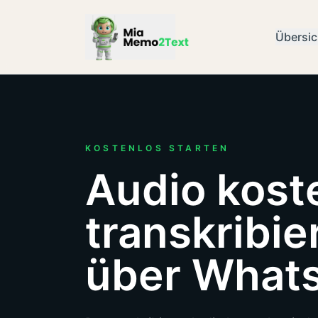
Übersic
Mia
KOSTENLOS STARTEN
Audio kost
transkribie
über What