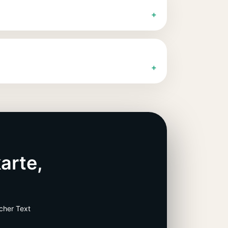
+
+
arte,
scher Text