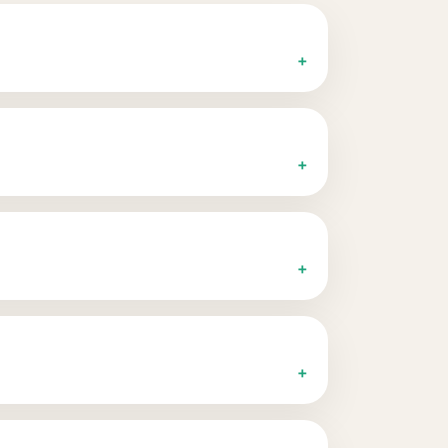
+
+
+
+