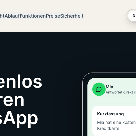
ht
Ablauf
Funktionen
Preise
Sicherheit
D
enlos
Mia
ren
Antwortet direkt 
sApp
Kurzfassung
Mia hat eine kosten
Kreditkarte.