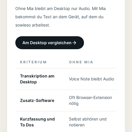
Ohne Mia bleibt am Desktop nur Audio. Mit Mia
bekommst du Text an dem Gerät, auf dem du
sowieso arbeitest.
Am Desktop vergleichen
KRITERIUM
OHNE MIA
MI
Transkription am
Voice Note bleibt Audio
Tex
Desktop
Oft Browser-Extension
Zusatz-Software
Nur
nötig
Kurzfassung und
Selbst abhören und
Aut
To Dos
notieren